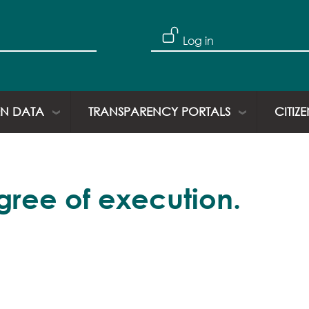
Skip to main content
User account
Log in
N DATA
TRANSPARENCY PORTALS
CITIZ
ree of execution.