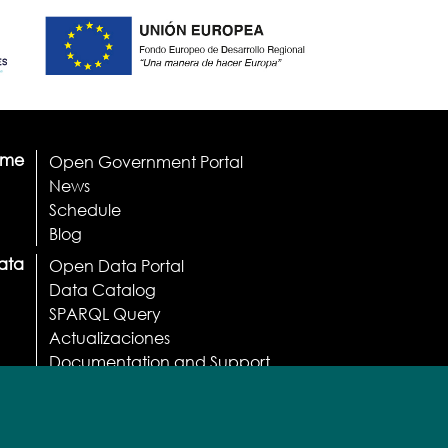
ome
Open Government Portal
News
Schedule
Blog
ata
Open Data Portal
Data Catalog
SPARQL Query
Actualizaciones
Documentation and Support
API
Apps
Licenses and Terms