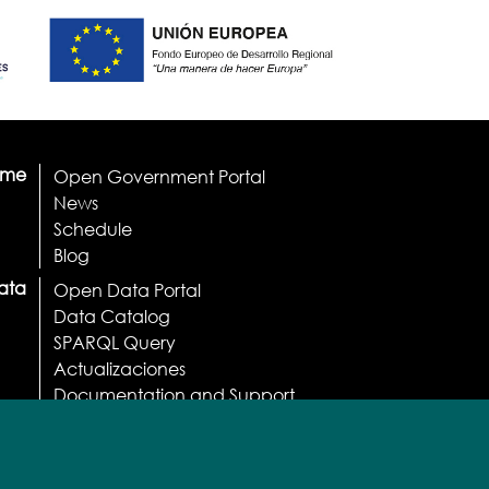
ome
Open Government Portal
News
Schedule
Blog
ata
Open Data Portal
Data Catalog
SPARQL Query
Actualizaciones
Documentation and Support
API
Apps
Licenses and Terms