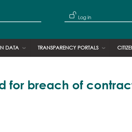
Skip to main content
User account
Log in
N DATA
TRANSPARENCY PORTALS
CITIZ
 for breach of contract