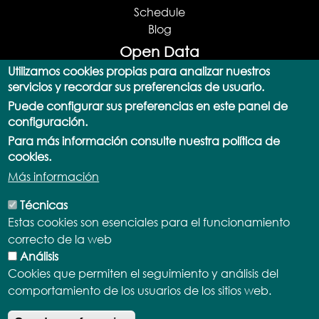
Schedule
Blog
Open Data
Utilizamos cookies propias para analizar nuestros
Open Data Portal
servicios y recordar sus preferencias de usuario.
Data Catalog
Puede configurar sus preferencias en este panel de
SPARQL Query
configuración.
Actualizaciones
Para más información consulte nuestra política de
Documentation and Support
cookies.
API
Más información
Apps
Licenses and Terms
Técnicas
Normative
Estas cookies son esenciales para el funcionamiento
Usage statistics
correcto de la web
Participate
Análisis
Transparency portals
Cookies que permiten el seguimiento y análisis del
comportamiento de los usuarios de los sitios web.
Cabildo de Fuerteventura
Transparency