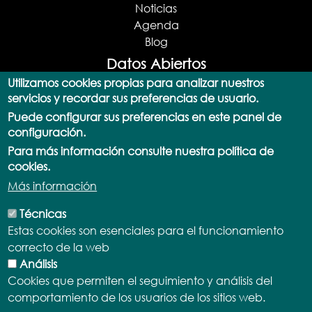
Noticias
Agenda
Blog
Datos Abiertos
Utilizamos cookies propias para analizar nuestros
Portal de datos abiertos
servicios y recordar sus preferencias de usuario.
Catálogo de datos
Puede configurar sus preferencias en este panel de
Consulta SPARQL
configuración.
Actualizaciones
Para más información consulte nuestra política de
Documentación y Ayuda
cookies.
API
Más información
Aplicaciones
Términos y licencias
Técnicas
Normativa
Estas cookies son esenciales para el funcionamiento
Demostrador
correcto de la web
Participa
Análisis
Transparencia
Cookies que permiten el seguimiento y análisis del
comportamiento de los usuarios de los sitios web.
Cabildo de Fuerteventura