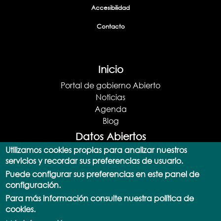
Accesibilidad
Contacto
Inicio
Portal de gobierno Abierto
Noticias
Agenda
Blog
Datos Abiertos
Utilizamos cookies propias para analizar nuestros
Portal de datos abiertos
servicios y recordar sus preferencias de usuario.
Catálogo de datos
Puede configurar sus preferencias en este panel de
Consulta SPARQL
configuración.
Actualizaciones
Para más información consulte nuestra política de
Documentación y Ayuda
cookies.
API